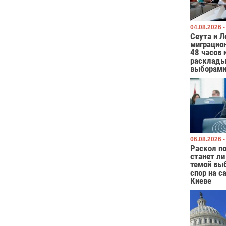
04.08.2026 -
Сеута и Л
миграцио
48 часов 
расклады
выборами
06.08.2026 -
Раскол по
станет ли
темой вы
спор на с
Киеве