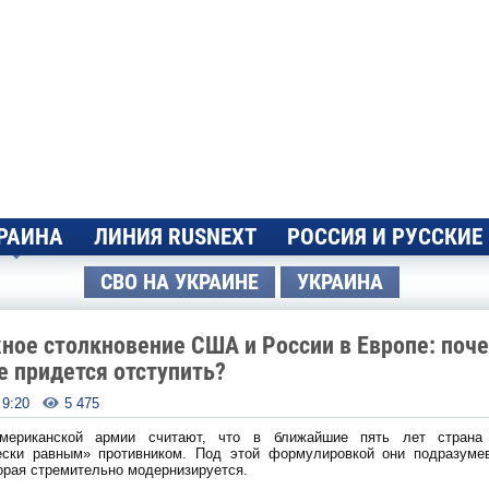
РАИНА
ЛИНИЯ RUSNEXT
РОССИЯ И РУССКИЕ
СВО НА УКРАИНЕ
УКРАИНА
ое столкновение США и России в Европе: поч
 придется отступить?
- 9:20
5 475

американской армии считают, что в ближайшие пять лет страна 
ески равным» противником. Под этой формулировкой они подразум
орая стремительно модернизируется.