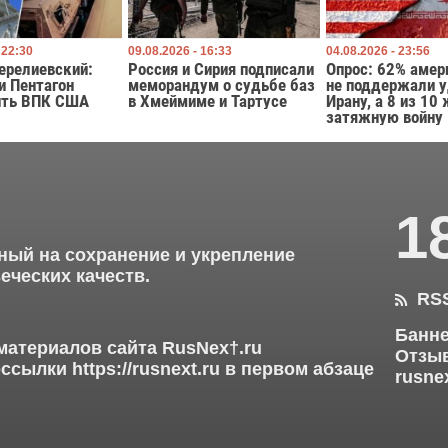
 22:30
09.08.2026 - 16:33
04.08.2026 - 23:56
ерелиевский:
Россия и Сирия подписали
Опрос: 62% амер
и Пентагон
меморандум о судьбе баз
не поддержали 
ить ВПК США
в Хмеймиме и Тартусе
Ирану, а 8 из 10
затяжную войну
1
ный на сохранение и укрепление
еческих качеств.
RS

Банне
материалов сайта RusNex†.ru
Отзыв
ерссылки
https://rusnext.ru
в первом абзаце
rusne