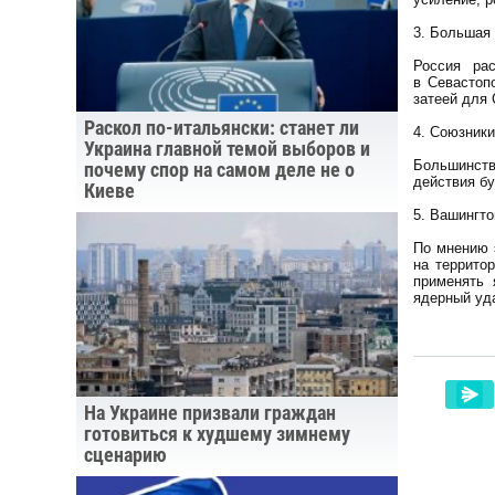
3. Большая 
Россия ра
в Севастоп
затеей для
Раскол по-итальянски: станет ли
4. Союзники
Украина главной темой выборов и
Большинст
почему спор на самом деле не о
действия бу
Киеве
5. Вашингто
По мнению 
на террито
применять 
ядерный уда
На Украине призвали граждан
готовиться к худшему зимнему
сценарию