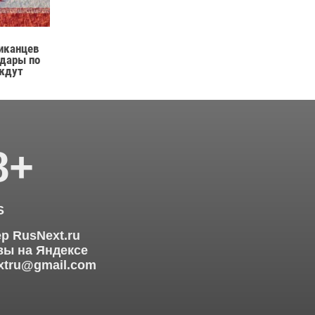
иканцев
удары по
 ждут
8+
S
р RusNext.ru
ы на Яндексе
xtru@gmail.com