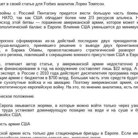
ет в своей статье для Forbes аналитик Лорен Томпсон.
войны с Россией Пентагону придется вести большую часть боевы
 НАТО, так как США обладает более чем 2/3 ресурсов альянса. 
исход этой битвы — поражение американской армии, которое может 
еополитический баланс в Европе. Влияние США уменьшится до минимум
прогноз сформирован из-за действий последних двух президенто
уша-младшего, принявшего решение о выводе двух бронетанко
, и Барака Обамы, провозгласившего стратегический разворот
ого региона, повлекший к сокращению военного присутствия США в Евр
о, отмечает автор статьи, у американской армии недостаточно 
е финансирование в год на вооружение составляет лишь $22 млрд. А
 эксперт, в России с 2010 года действует десятилетняя программа пер
ации армии с бюджетом в $700 млрд. Большая часть этих средств будет
е сухопутные войска и на авиацию. Поэтому американская армия, ск
ипотетическую европейскую войну. На это, по мнению аналитика, есть пя
ческое положение.
Европа омывается морями, в которые можно войти только через узк
з труда установит доминирующую позицию на воде и на суше и бу
 войск США.
ность армии США
ской армии есть только две стационарные бригады в Европе. Если им
оссийская армия «просто сомнет их», поясняет автор.