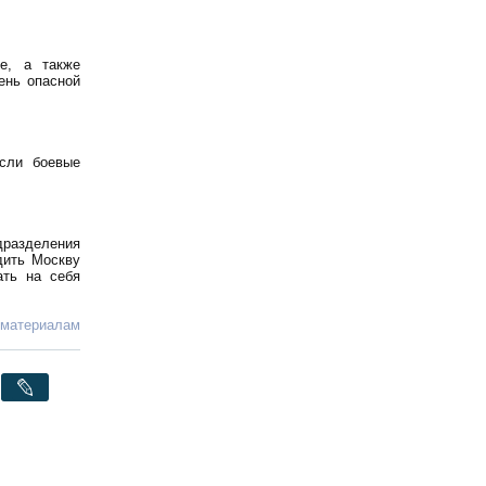
е, а также
ень опасной
сли боевые
дразделения
дить Москву
ать на себя
 материалам