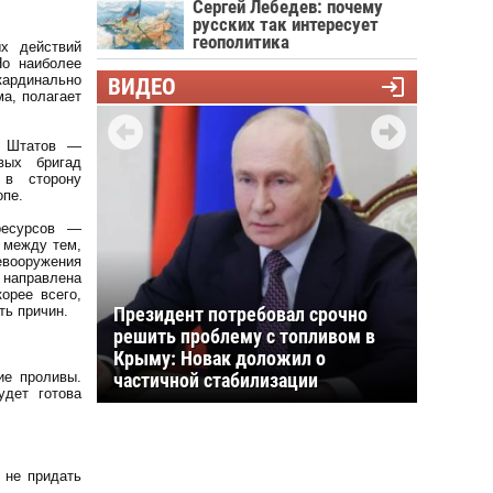
Сергей Лебедев: почему
русских так интересует
геополитика
х действий
Но наиболее
кардинально
ВИДЕО
а, полагает
в Штатов —
вых бригад
 в сторону
опе.
ресурсов —
 между тем,
евооружения
 направлена
орее всего,
ть причин.
Путин на совещании в штабе:
Константиновка взята, создание
зоны безопасности и удары по
ие проливы.
ВПК
дет готова
 не придать