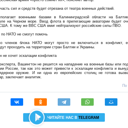
часть сил и средств будет отрезана от театра военных действий.
сполагает военными базами в Калининградской области на Балтик
оле на Черном море. Ввод флота в прилегающие акватории будет оч
 США. К тому же ВВС США вмиг нейтрализуют российские силы ПВО.
 по НАТО не смогут помочь
во членов блока НАТО могут просто не включиться в конфликт, е
дут проходить на территории стран Балтии и Украины.
н не хочет эскалации конфликта
эксперта, Вашингтон не решится на нападение на военные базы или по
рии России, так как это может привести к эскалации конфликта и выну
ядерное оружие. И ни одна из европейских столиц не готова вызв
р, заключает аналитик.
По
ЧИТАЙТЕ НАС В
TELEGRAM