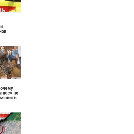
ди
нок
почему
ласс» не
ъяснить