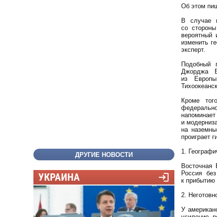
Об этом пиш
В случае 
со стороны
вероятный 
изменить г
эксперт.
Подобный 
Джорджа Б
из Европы
Тихоокеанск
Кроме тог
федерально
напоминает
и модерниз
на наземны
проиграет г
1. Географи
ДРУГИЕ НОВОСТИ
Восточная 
Россия бе
УКРАИНА
к прибытию
2. Неготов
У американ
усиление, р