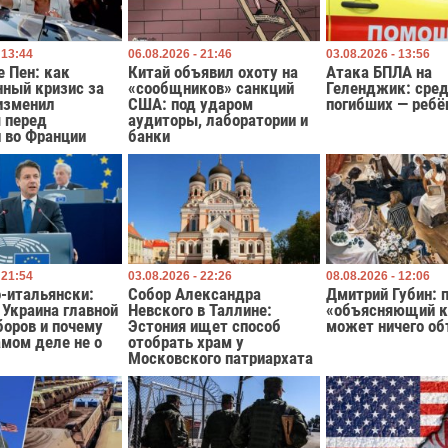
 13:44
06.08.2026 - 21:46
03.08.2026 - 13:56
е Пен: как
Китай объявил охоту на
Атака БПЛА на
нный кризис за
«сообщников» санкций
Геленджик: сре
изменил
США: под ударом
погибших — ребё
 перед
аудиторы, лаборатории и
 во Франции
банки
 21:54
03.08.2026 - 22:26
08.08.2026 - 12:06
-итальянски:
Собор Александра
Дмитрий Губин: 
 Украина главной
Невского в Таллине:
«объясняющий к
боров и почему
Эстония ищет способ
может ничего об
амом деле не о
отобрать храм у
Московского патриархата