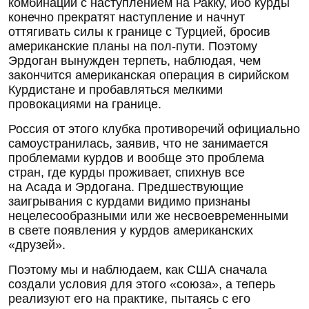
комбинации с наступлением на Ракку, ибо курды
конечно прекратят наступление и начнут
оттягивать силы к границе с Турцией, бросив
американские планы на пол-пути. Поэтому
Эрдоган вынужден терпеть, наблюдая, чем
закончится американская операция в сирийском
Курдистане и пробавляться мелкими
провокациями на границе.
Россия от этого клубка противоречий официально
самоустранилась, заявив, что не занимается
проблемами курдов и вообще это проблема
стран, где курды проживает, спихнув все
на Асада и Эрдогана. Предшествующие
заигрывания с курдами видимо признаны
нецелесообразными или же несвоевременными
в свете появления у курдов американских
«друзей».
Поэтому мы и наблюдаем, как США сначала
создали условия для этого «союза», а теперь
реализуют его на практике, пытаясь с его