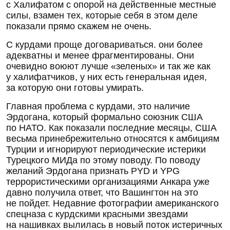
с Халифатом с опорой на действенные местные
силы, взамен тех, которые себя в этом деле
показали прямо скажем не очень.
С курдами проще договариваться. они более
адекватны и менее фрагментированы. Они
очевидно воюют лучше «зеленых» и так же как
у халифатчиков, у них есть генеральная идея,
за которую они готовы умирать.
Главная проблема с курдами, это наличие
Эрдогана, который формально союзник США
по НАТО. Как показали последние месяцы, США
весьма принебрежительно относятся к амбициям
Турции и игнорируют периодические истерики
Турецкого МИДа по этому поводу. По поводу
желаний Эрдогана признать PYD и YPG
террористическими организациями Анкара уже
давно получила ответ, что Вашингтон на это
не пойдет. Недавние фотографии американского
спецназа с курдскими красными звездами
на нашивках вылилась в новый поток истеричных