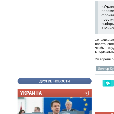
«Украи
переми
фронта
престу
выборы
в Минс
«В конечно
восстановл
чтобы госу
к нормально
24 апреля 
Волкер Ку
ДРУГИЕ НОВОСТИ
УКРАИНА