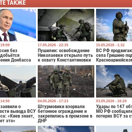
ТЕ ТАКЖЕ
 19:09
17.05.2026 - 22:35
15.05.2026 - 1:32
ссия без
Пушилин: освобождение
ВС РФ продвигаю
 добьётся
Николаевки открыло путь
села Гришино по
ения Донбасса
к охвату Константиновки
Красноармейско
 14:50
04.05.2026 - 17:23
03.05.2026 - 16:20
заявили о
Штурмовики взорвали
Удары по 147 об
ости вывода ВСУ
бетонное ограждение и
МО РФ сообщили
са: «Киев знает,
закрепились в промзоне в
потерях ВСУ за 
ет это»
ДНР