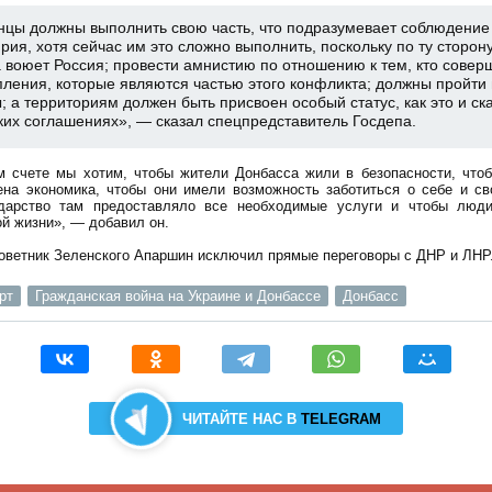
нцы должны выполнить свою часть, что подразумевает соблюдение
рия, хотя сейчас им это сложно выполнить, поскольку по ту сторон
 воюет Россия; провести амнистию по отношению к тем, кто совер
пления, которые являются частью этого конфликта; должны пройти
; а территориям должен быть присвоен особый статус, как это и ск
ких соглашениях», — сказал спецпредставитель Госдепа.
м счете мы хотим, чтобы жители Донбасса жили в безопасности, что
ена экономика, чтобы они имели возможность заботиться о себе и св
дарство там предоставляло все необходимые услуги и чтобы люд
й жизни», — добавил он.
советник Зеленского Апаршин исключил прямые переговоры с ДНР и ЛНР
рт
Гражданская война на Украине и Донбассе
Донбасс
ЧИТАЙТЕ НАС В
TELEGRAM