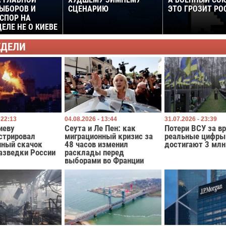
 ГЛАВНОЙ
ХУДШЕМУ ЗИМНЕМУ
А ВОЕННЫЙ СО
ЫБОРОВ И
СЦЕНАРИЮ
ЭТО ГРОЗИТ РО
СПОР НА
ЕЛЕ НЕ О КИЕВЕ
ЕДЕЛИ
 22:13
04.08.2026 - 13:44
31.07.2026 - 23:39
иеву
Сеута и Ле Пен: как
Потери ВСУ за в
стрировал
миграционный кризис за
реальные цифры
нный скачок
48 часов изменил
достигают 3 млн
азведки России
расклады перед
выборами во Франции