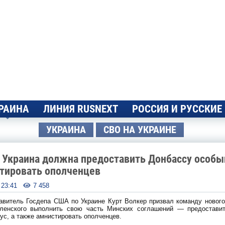
РАИНА
ЛИНИЯ RUSNEXT
РОССИЯ И РУССКИЕ
УКРАИНА
СВО НА УКРАИНЕ
 Украина должна предоставить Донбассу особы
тировать ополченцев
- 23:41
7 458

авитель Госдепа США по Украине Курт Волкер призвал команду нового
ленского выполнить свою часть Минских соглашений — предостави
ус, а также амнистировать ополченцев.