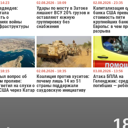
 14:23
02.08.2026 - 18:09
02.08.2026 - 23:35
едведев:
Удары по мосту в Затоке
Капитализация о
тала
лишают ВСУ 20% грузов и
банка США прев
ть о
оставляют южную
стоимость пяти
виях войны
группировку без
крупнейших бан
нфраструктуры
снабжения
Европы: в чем п
разрыва
 18:15
02.08.2026 - 18:35
03.08.2026 - 13:56
ыл вопрос об
Коалиция против хуситов:
Атака БПЛА на
м проливе:
почему лишь 14 из 51
Геленджик: сре
тветил на слухи о
страны поддержали
погибших — ребё
 США через Катар
саудовскую инициативу
1