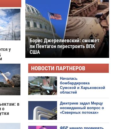
Раскол по-итальянски: станет ли
Украина главной темой выборов и
почему спор на самом деле не о
тся у
Киеве
д
м
НОВОСТИ ПАРТНЕРОВ
Началась
бомбардировка
Сумской и Харьковской
областей
Дмитриев задал Мерцу
ъектам: в
неожиданный вопрос о
 о
«Северных потоках»
сутки
ФБР начало проверять