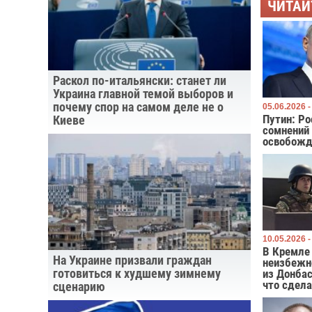
ЧИТАЙ
Раскол по-итальянски: станет ли
Украина главной темой выборов и
почему спор на самом деле не о
05.06.2026 -
Путин: Ро
Киеве
сомнений
освобожд
10.05.2026 -
В Кремле 
На Украине призвали граждан
неизбежн
готовиться к худшему зимнему
из Донбас
что сдела
сценарию