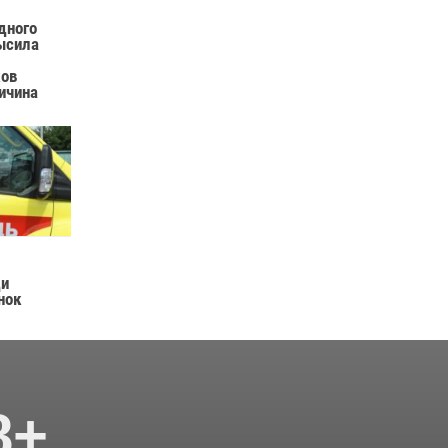
дного
ысила
ков
ричина
ди
нок
8+