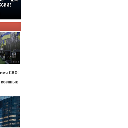
ЮЗ — ЧЕМ
ССИИ?
ремя СВО:
 военных