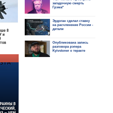
загадочную смерть
Грэма*
Эрдоган сделал ставку
на расчленение России -
детали
ыше 8
У и
0
тов
Опубликована запись
разговора рэпера
Kyivstoner о теракте
КРАИНЫ В
ИЧЕСКИЙ,