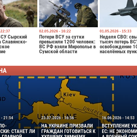
 22:37
02.05.2026 - 16:22
01.05.2026 - 15:33
ВСУ Сырский
Потери ВСУ за сутки
Неделя СВО: св
а Славянско-
превысили 1200 человек:
тысяч потерь ВС
ское
ВС РФ взяли Мирополье в
освобождение 1
ние
Сумской области
населённых пунк
НА
 - 21:54
23.07.2026 - 16:56
16.06.2026 - 14:53
ПО-
НА УКРАИНЕ ПРИЗВАЛИ
ВСТУПЛЕНИЕ У
СКИ: СТАНЕТ ЛИ
ГРАЖДАН ГОТОВИТЬСЯ К
ЕС: НЕ ЭКОНОМ