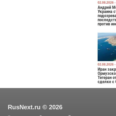
02.08.2026 -
Андрей М
Украина с
подозрева
последст
против и
02.08.2026 -
Иран закр
Ормузско
Тегеран о
сделке с
RusNext.ru
©
2026