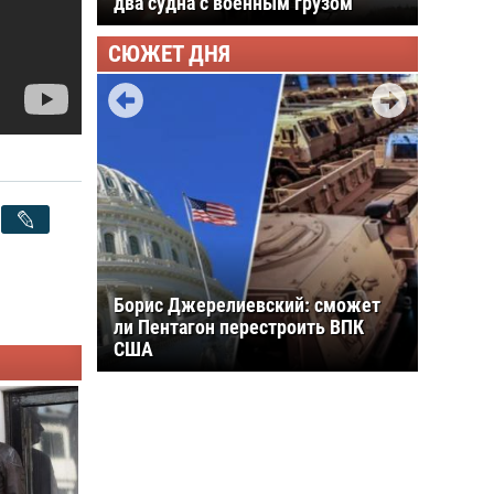
два судна с военным грузом
СЮЖЕТ ДНЯ
Борис Джерелиевский: сможет
ли Пентагон перестроить ВПК
США