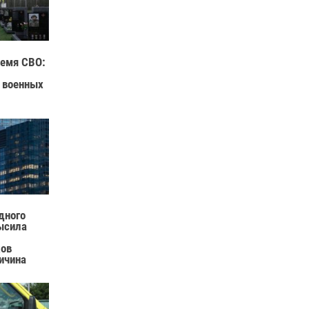
ремя СВО:
 военных
дного
ысила
ков
ричина