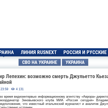
РАИНА
ЛИНИЯ RUSNEXT
РОССИЯ И РУССКИЕ
СВО НА УКРАИНЕ
УКРАИНА
ир Лепехин: возможно смерть Джульетто Кьез
айной
- 23:59
4 131

 во время видеоинтервью информационному агентству «Аврора» директо
координатор Зиновьевского клуба МИА «Россия сегодня» Владим
редположение, что известный итальянский журналист и аналитик Джул
сильственно устранен.