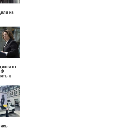
или из
ихся от
РФ
нять к
лись