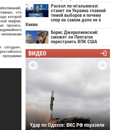
Раскол по-итальянски:
аболеваний,
станет ли Украина главной
помнил, что
темой выборов и почему
ходе которой
спор на самом деле не о
ьной мафии,
Киеве
мо прочего,
андемийного
Борис Джерелиевский:
чиновникам
сможет ли Пентагон
перестроить ВПК США
 сегодня»,
оссийского
ВИДЕО
е программе
Удар по Одессе: ВКС РФ поразили