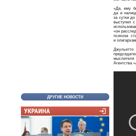
«Да, ему б
да и налиц
за сутки до
выступил с
использова
«он рассле
психоза с
и олигарха
Джульетто
председат
мыслителя 
Агентства «
ДРУГИЕ НОВОСТИ
УКРАИНА