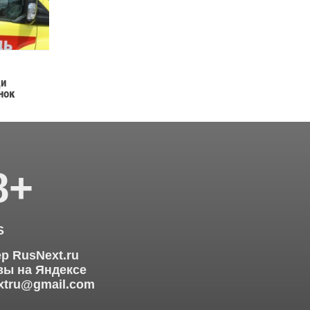
ди
нок
8+
S
р RusNext.ru
ы на Яндексе
xtru@gmail.com