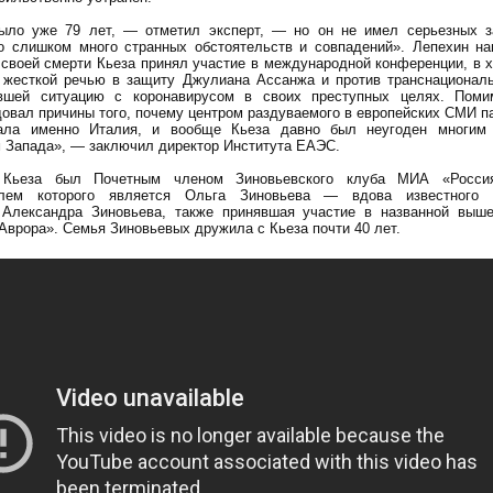
ыло уже 79 лет, — отметил эксперт, — но он не имел серьезных з
о слишком много странных обстоятельств и совпадений». Лепехин на
 своей смерти Кьеза принял участие в международной конференции, в 
 жесткой речью в защиту Джулиана Ассанжа и против транснационал
вшей ситуацию с коронавирусом в своих преступных целях. Поми
довал причины того, почему центром раздуваемого в европейских СМИ п
тала именно Италия, и вообще Кьеза давно был неугоден многим 
м Запада», — заключил директор Института ЕАЭС.
 Кьеза был Почетным членом Зиновьевского клуба МИА «Россия
елем которого является Ольга Зиновьева — вдова известного р
Александра Зиновьева, также принявшая участие в названной выш
Аврора». Семья Зиновьевых дружила с Кьеза почти 40 лет.