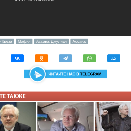
 Кьеза
Мафия
Ассанж Джулиан
Ассанж
ЧИТАЙТЕ НАС В
TELEGRAM
ТЕ ТАКЖЕ