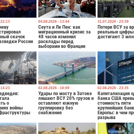
 22:13
04.08.2026 - 13:44
31.07.2026 - 23:39
иеву
Сеута и Ле Пен: как
Потери ВСУ за в
стрировал
миграционный кризис за
реальные цифры
нный скачок
48 часов изменил
достигают 3 млн
азведки России
расклады перед
выборами во Франции
 14:23
02.08.2026 - 18:09
02.08.2026 - 23:35
едведев:
Удары по мосту в Затоке
Капитализация о
тала
лишают ВСУ 20% грузов и
банка США прев
ть о
оставляют южную
стоимость пяти
виях войны
группировку без
крупнейших бан
нфраструктуры
снабжения
Европы: в чем п
разрыва