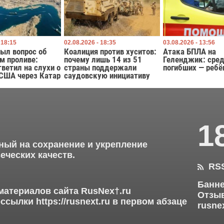
 18:15
02.08.2026 - 18:35
03.08.2026 - 13:56
ыл вопрос об
Коалиция против хуситов:
Атака БПЛА на
м проливе:
почему лишь 14 из 51
Геленджик: сре
тветил на слухи о
страны поддержали
погибших — ребё
 США через Катар
саудовскую инициативу
1
ный на сохранение и укрепление
еческих качеств.
RS

Банне
материалов сайта RusNex†.ru
Отзыв
ерссылки
https://rusnext.ru
в первом абзаце
rusne