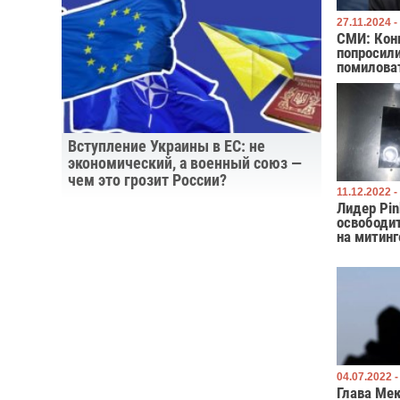
27.11.2024 -
СМИ: Кон
попросил
помилова
Вступление Украины в ЕС: не
экономический, а военный союз —
чем это грозит России?
11.12.2022 -
Лидер Pin
освободи
на митинг
04.07.2022 -
Глава Ме