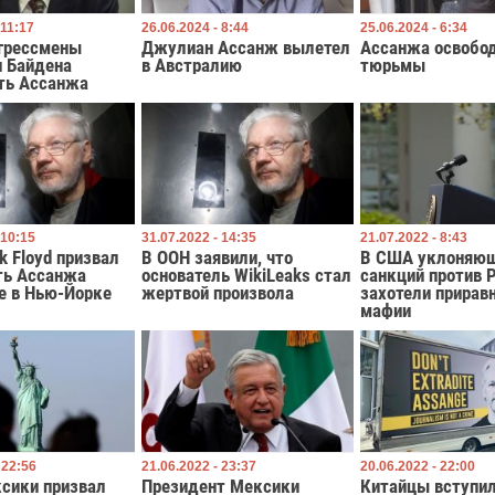
 11:17
26.06.2024 - 8:44
25.06.2024 - 6:34
грессмены
Джулиан Ассанж вылетел
Ассанжа освобод
и Байдена
в Австралию
тюрьмы
ть Ассанжа
 10:15
31.07.2022 - 14:35
21.07.2022 - 8:43
k Floyd призвал
В ООН заявили, что
В США уклоняющ
ть Ассанжа
основатель WikiLeaks стал
санкций против 
е в Нью-Йорке
жертвой произвола
захотели прирав
мафии
 22:56
21.06.2022 - 23:37
20.06.2022 - 22:00
ксики призвал
Президент Мексики
Китайцы вступи