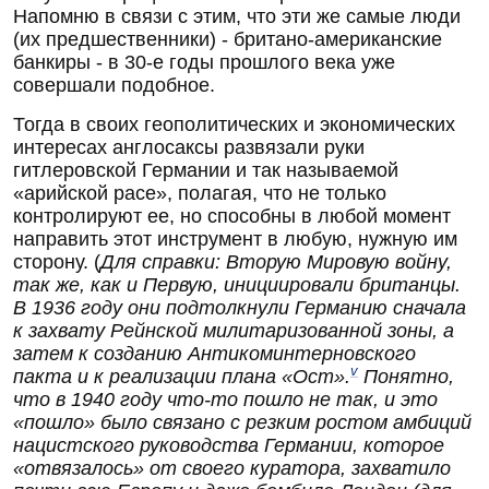
Напомню в связи с этим, что эти же самые люди
(их предшественники) - британо-американские
банкиры - в 30-е годы прошлого века уже
совершали подобное.
Тогда в своих геополитических и экономических
интересах англосаксы развязали руки
гитлеровской Германии и так называемой
«арийской расе», полагая, что не только
контролируют ее, но способны в любой момент
направить этот инструмент в любую, нужную им
сторону. (
Для справки: Вторую Мировую войну,
так же, как и Первую, инициировали британцы.
В 1936 году они подтолкнули Германию сначала
к захвату Рейнской милитаризованной зоны, а
затем к созданию Антикоминтерновского
v
пакта и к реализации плана «Ост».
Понятно,
что в 1940 году что-то пошло не так, и это
«пошло» было связано с резким ростом амбиций
нацистского руководства Германии, которое
«отвязалось» от своего куратора, захватило