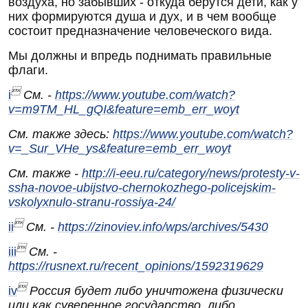
воздуха, но забывших - откуда берутся дети, как у
них формируются душа и дух, и в чем вообще
состоит предназначение человеческого вида.
Мы должны и впредь поднимать правильные
флаги.

i
См. -
https://www.youtube.com/watch?
v=m9TM_HL_gQI&feature=emb_err_woyt
См. также здесь:
https://www.youtube.com/watch?
v=_Sur_VHe_ys&feature=emb_err_woyt
См. также -
http://i-eeu.ru/category/news/protesty-v-
ssha-novoe-ubijstvo-chernokozhego-policejskim-
vskolyxnulo-stranu-rossiya-24/

ii
См. -
https://zinoviev.info/wps/archives/5430

iii
См. -
https://rusnext.ru/recent_opinions/1592319629

iv
Россия будет либо уничтожена физически
или как суверенное государство, либо