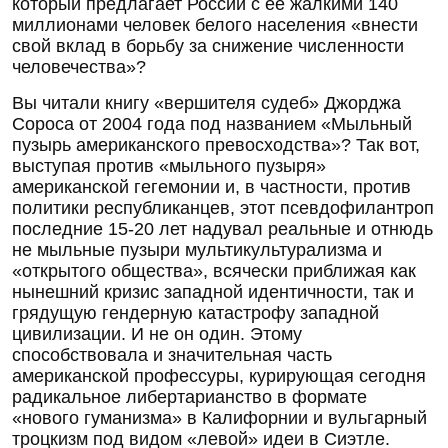
который предлагает России с ее жалкими 140
миллионами человек белого населения «внести
свой вклад в борьбу за снижение численности
человечества»?
Вы читали книгу «вершителя судеб» Джорджа
Сороса от 2004 года под названием «Мыльный
пузырь американского превосходства»? Так вот,
выступая против «мыльного пузыря»
американской гегемонии и, в частности, против
политики республиканцев, этот псевдофилантроп
последние 15-20 лет надувал реальные и отнюдь
не мыльные пузыри мультикультурализма и
«открытого общества», всячески приближая как
нынешний кризис западной идентичности, так и
грядущую гендерную катастрофу западной
цивилизации. И не он один. Этому
способствовала и значительная часть
американской профессуры, курирующая сегодня
радикальное либертарианство в формате
«нового гуманизма» в Калифорнии и вульгарный
троцкизм под видом «левой» идеи в Сиэтле.