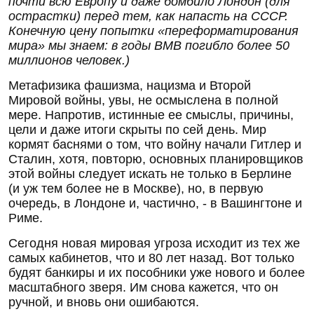
почти всю Европу и даже бомбило Лондон (для
острастки) перед тем, как напасть на СССР.
Конечную цену попытки «переформатирования
мира» мы знаем: в годы ВМВ погибло более 50
миллионов человек.)
Метафизика фашизма, нацизма и Второй
Мировой войны, увы, не осмыслена в полной
мере. Напротив, истинные ее смыслы, причины,
цели и даже итоги скрыты по сей день. Мир
кормят баснями о том, что войну начали Гитлер и
Сталин, хотя, повторю, основных планировщиков
этой войны следует искать не только в Берлине
(и уж тем более не в Москве), но, в первую
очередь, в Лондоне и, частично, - в Вашингтоне и
Риме.
Сегодня новая мировая угроза исходит из тех же
самых кабинетов, что и 80 лет назад. Вот только
будят банкиры и их пособники уже нового и более
масштабного зверя. Им снова кажется, что он
ручной, и вновь они ошибаются.