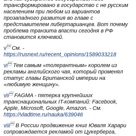
трансформировано в государство с не русским
населением при любом из вариантов
прозападного развития во главе с
представителем либертарианцев. Вот почему
проблема транзита власти сегодня в РФ
становится ключевой.

v
См. -
https://rusnext.ru/recent_opinions/1589033218

vi
Тем самым «толерантным» королем из
рекламы английского чая, который променял
статус главы Британской империи на
«любимую женщину».

vii
FAGMA - пятерка крупнейших
транснациональных IT-компаний: Facebook,
Apple, Microsoft, Google, Amazon. - См.
https://vladtime.ru/nauka/639046

viii
В России продвижение книг Юваля Харари
сопровождается рекламой от Цукерберга,