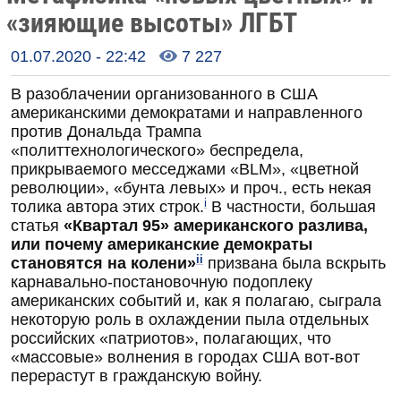
«зияющие высоты» ЛГБТ
01.07.2020 - 22:42
7 227

В разоблачении организованного в США
американскими демократами и направленного
против Дональда Трампа
«политтехнологического» беспредела,
прикрываемого месседжами «BLM», «цветной
революции», «бунта левых» и проч., есть некая
i
толика автора этих строк.
В частности, большая
статья
«Квартал 95» американского разлива,
или почему американские демократы
ii
становятся на колени»
призвана была вскрыть
карнавально-постановочную подоплеку
американских событий и, как я полагаю, сыграла
некоторую роль в охлаждении пыла отдельных
российских «патриотов», полагающих, что
«массовые» волнения в городах США вот-вот
перерастут в гражданскую войну.