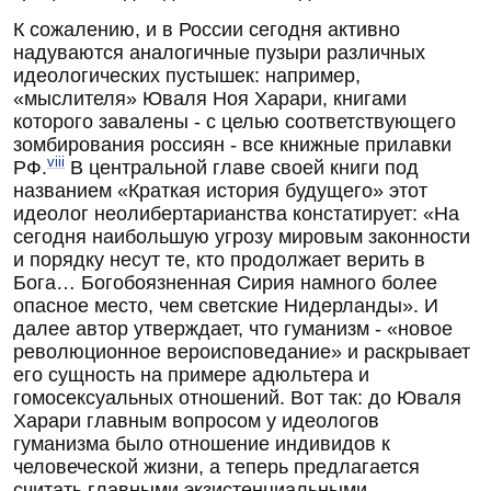
К сожалению, и в России сегодня активно
надуваются аналогичные пузыри различных
идеологических пустышек: например,
«мыслителя» Юваля Ноя Харари, книгами
которого завалены - с целью соответствующего
зомбирования россиян - все книжные прилавки
viii
РФ.
В центральной главе своей книги под
названием «Краткая история будущего» этот
идеолог неолибертарианства констатирует: «На
сегодня наибольшую угрозу мировым законности
и порядку несут те, кто продолжает верить в
Бога… Богобоязненная Сирия намного более
опасное место, чем светские Нидерланды». И
далее автор утверждает, что гуманизм - «новое
революционное вероисповедание» и раскрывает
его сущность на примере адюльтера и
гомосексуальных отношений. Вот так: до Юваля
Харари главным вопросом у идеологов
гуманизма было отношение индивидов к
человеческой жизни, а теперь предлагается
считать главными экзистенциальными