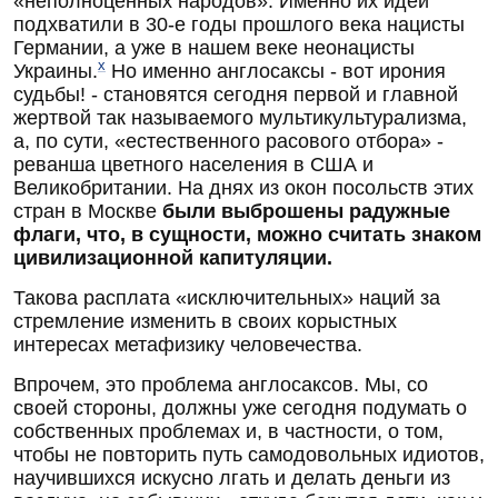
«неполноценных народов». Именно их идеи
подхватили в 30-е годы прошлого века нацисты
Германии, а уже в нашем веке неонацисты
x
Украины.
Но именно англосаксы - вот ирония
судьбы! - становятся сегодня первой и главной
жертвой так называемого мультикультурализма,
а, по сути, «естественного расового отбора» -
реванша цветного населения в США и
Великобритании. На днях из окон посольств этих
стран в Москве
были выброшены радужные
флаги, что, в сущности, можно считать знаком
цивилизационной капитуляции.
Такова расплата «исключительных» наций за
стремление изменить в своих корыстных
интересах метафизику человечества.
Впрочем, это проблема англосаксов. Мы, со
своей стороны, должны уже сегодня подумать о
собственных проблемах и, в частности, о том,
чтобы не повторить путь самодовольных идиотов,
научившихся искусно лгать и делать деньги из