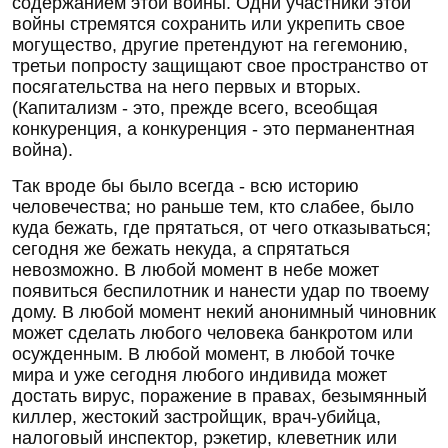
содержанием этой войны. Одни участники этой
войны стремятся сохранить или укрепить свое
могущество, другие претендуют на гегемонию,
третьи попросту защищают свое пространство от
посягательства на него первых и вторых.
(Капитализм - это, прежде всего, всеобщая
конкуренция, а конкуренция - это перманентная
война).
Так вроде бы было всегда - всю историю
человечества; но раньше тем, кто слабее, было
куда бежать, где прятаться, от чего отказываться;
сегодня же бежать некуда, а спрятаться
невозможно. В любой момент в небе может
появиться беспилотник и нанести удар по твоему
дому. В любой момент некий анонимный чиновник
может сделать любого человека банкротом или
осужденным. В любой момент, в любой точке
мира и уже сегодня любого индивида может
достать вирус, поражение в правах, безымянный
киллер, жестокий застройщик, врач-убийца,
налоговый инспектор, рэкетир, клеветник или