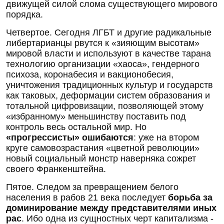
движущей силой слома существующего мирового
порядка.
Четвертое. Сегодня ЛГБТ и другие радикальные
либертарианцы рвутся к «зияющим высотам»
мировой власти и используют в качестве тарана
технологию организации «хаоса», гендерного
психоза, коронабесия и вакционобесия,
уничтожения традиционных культур и государств
как таковых, деформации систем образования и
тотальной цифровизации, позволяющей этому
«избранному» меньшинству поставить под
контроль весь остальной мир. Но
«прогрессисты» ошибаются
: уже на втором
круге самовозрастания «цветной революции»
новый социальный монстр наверняка сожрет
своего Франкенштейна.
Пятое. Следом за превращением белого
населения в рабов 21 века последует
борьба за
доминирование между представителями иных
рас
. Ибо одна из сущностных черт капитализма -