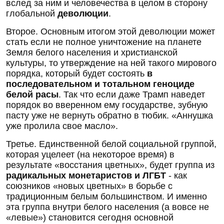
вслед за ним и человечества в целом в сторону
глобальной
деволюции
.
Второе. Основным итогом этой деволюции может
стать если не полное уничтожение на планете
Земля белого населения и христианской
культуры, то утверждение на ней такого мирового
порядка, который будет состоять
в
последовательном и тотальном геноциде
белой расы
. Так что если даже Трамп наведет
порядок во вверенном ему государстве, зубную
пасту уже не вернуть обратно в тюбик. «Аннушка
уже пролила свое масло».
Третье. Единственной белой социальной группой,
которая уцелеет (на некоторое время) в
результате «восстания цветных», будет группа из
радикальных монетаристов и
ЛГБТ
- как
союзников «новых цветных» в борьбе с
традиционным белым большинством. И именно
эта группа внутри белого населения (а вовсе не
«левые») становится сегодня основной