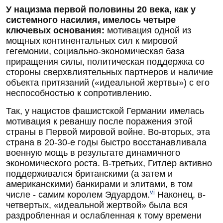
У нацизма первой половины 20 века, как у
системного насилия, имелось четыре
ключевых основания:
мотивация одной из
мощных континентальных сил к мировой
гегемонии, социально-экономическая база
приращения силы, политическая поддержка со
стороны сверхвлиятельных партнеров и наличие
объекта притязаний («идеальной жертвы») с его
неспособностью к сопротивлению.
Так, у нацистов фашистской Германии имелась
мотивация к реваншу после поражения этой
страны в Первой мировой войне. Во-вторых, эта
страна в 20-30-е годы быстро восстанавливала
военную мощь в результате динамичного
экономического роста. В-третьих, Гитлер активно
поддерживался британскими (а затем и
американскими) банкирами и элитами, в том
vi
числе - самим королем Эдуардом.
Наконец, в-
четвертых, «идеальной жертвой» была вся
раздробленная и ослабленная к тому времени