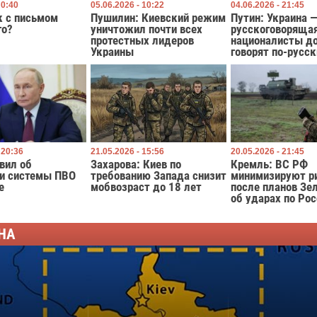
 0:40
05.06.2026 - 10:22
04.06.2026 - 21:45
к с письмом
Пушилин: Киевский режим
Путин: Украина 
го?
уничтожил почти всех
русскоговорящая
протестных лидеров
националисты д
Украины
говорят по-русск
 20:36
21.05.2026 - 15:56
20.05.2026 - 21:45
вил об
Захарова: Киев по
Кремль: ВС РФ
ии системы ПВО
требованию Запада снизит
минимизируют р
е
мобвозраст до 18 лет
после планов Зе
об ударах по Ро
НА