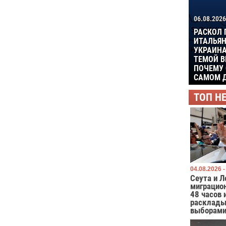
06.08.2026
РАСКОЛ 
ИТАЛЬЯН
УКРАИНА
ТЕМОЙ В
ПОЧЕМУ 
САМОМ Д
ТОП Н
04.08.2026 -
Сеута и Л
миграцио
48 часов 
расклады
выборами