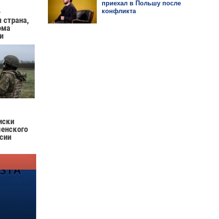
приехал в Польшу после
конфликта
—
 страна,
ома
и
иски
ленского
ссии