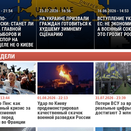
 - 21:54
23.07.2026 - 16:56
16.06.2026 - 14:53
ПО-
НА УКРАИНЕ ПРИЗВАЛИ
ВСТУПЛЕНИЕ У
СКИ: СТАНЕТ ЛИ
ГРАЖДАН ГОТОВИТЬСЯ К
ЕС: НЕ ЭКОНОМ
 ГЛАВНОЙ
ХУДШЕМУ ЗИМНЕМУ
А ВОЕННЫЙ СО
ЫБОРОВ И
СЦЕНАРИЮ
ЭТО ГРОЗИТ РО
СПОР НА
ЕЛЕ НЕ О КИЕВЕ
ЕДЕЛИ
 13:44
01.08.2026 - 22:13
31.07.2026 - 23:39
е Пен: как
Удар по Киеву
Потери ВСУ за в
нный кризис за
продемонстрировал
реальные цифры
изменил
качественный скачок
достигают 3 млн
 перед
военной разведки России
 во Франции