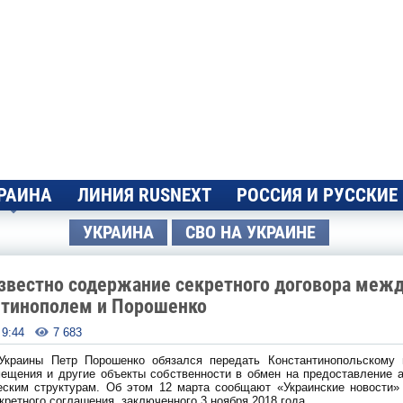
РАИНА
ЛИНИЯ RUSNEXT
РОССИЯ И РУССКИЕ
УКРАИНА
СВО НА УКРАИНЕ
звестно содержание секретного договора меж
нтинополем и Порошенко
- 9:44
7 683

Украины Петр Порошенко обязался передать Константинопольскому 
мещения и другие объекты собственности в обмен на предоставление 
еским структурам. Об этом 12 марта сообщают «Украинские новости»
кретного соглашения, заключенного 3 ноября 2018 года.