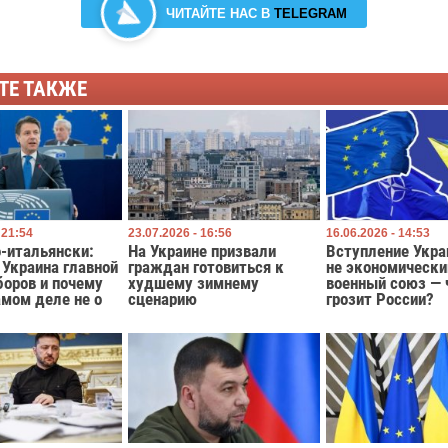
ЧИТАЙТЕ НАС В
TELEGRAM
ТЕ ТАКЖЕ
 21:54
23.07.2026 - 16:56
16.06.2026 - 14:53
-итальянски:
На Украине призвали
Вступление Укра
 Украина главной
граждан готовиться к
не экономически
боров и почему
худшему зимнему
военный союз — 
амом деле не о
сценарию
грозит России?