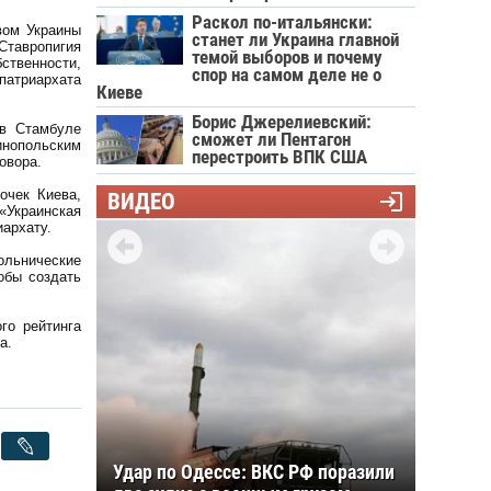
Раскол по-итальянски:
вом Украины
станет ли Украина главной
Ставропигия
темой выборов и почему
ственности,
спор на самом деле не о
атриархата
Киеве
Борис Джерелиевский:
 в Стамбуле
сможет ли Пентагон
инопольским
перестроить ВПК США
овора.
очек Киева,
ВИДЕО
«Украинская
архату.
ольнические
обы создать
го рейтинга
а.
Удар по Одессе: ВКС РФ поразили