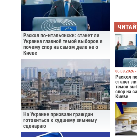
ЧИТАЙ
Раскол по-итальянски: станет ли
Украина главной темой выборов и
почему спор на самом деле не о
Киеве
06.08.2026 -
Раскол по
станет ли
темой вы
спор на с
Киеве
На Украине призвали граждан
готовиться к худшему зимнему
сценарию