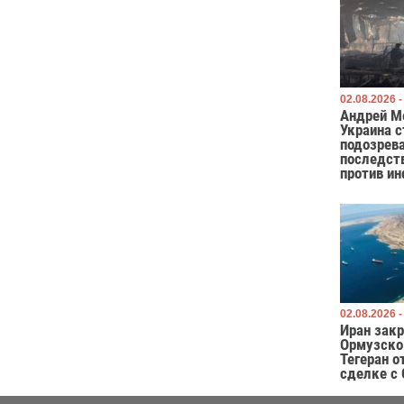
02.08.2026 -
Андрей М
Украина с
подозрева
последст
против и
02.08.2026 -
Иран закр
Ормузско
Тегеран о
сделке с