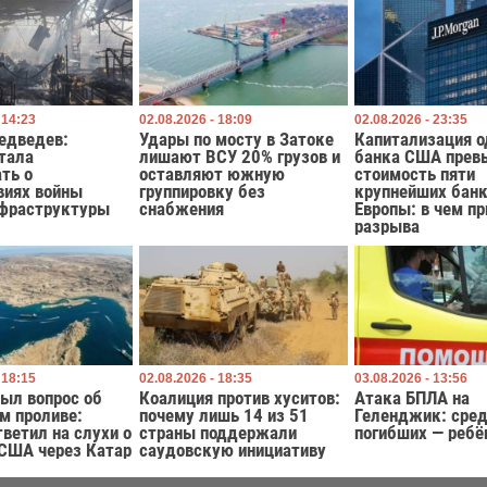
 14:23
02.08.2026 - 18:09
02.08.2026 - 23:35
едведев:
Удары по мосту в Затоке
Капитализация о
тала
лишают ВСУ 20% грузов и
банка США прев
ть о
оставляют южную
стоимость пяти
виях войны
группировку без
крупнейших бан
нфраструктуры
снабжения
Европы: в чем п
разрыва
 18:15
02.08.2026 - 18:35
03.08.2026 - 13:56
ыл вопрос об
Коалиция против хуситов:
Атака БПЛА на
м проливе:
почему лишь 14 из 51
Геленджик: сре
тветил на слухи о
страны поддержали
погибших — ребё
 США через Катар
саудовскую инициативу