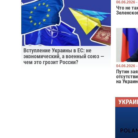
06.06.2026 -
Что не та
Зеленско
Вступление Украины в ЕС: не
экономический, а военный союз —
чем это грозит России?
04.06.2026 -
Путин зая
отсутств
на Украин
УКРАИ