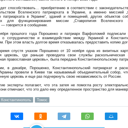
удет способствовать… приобретению в соответствии с законодательст
ельством Вселенского патриархата в Украине, а именно миссией „
о патриархата в Украине“, зданий и помещений, других объектов соб
ых для функционирования миссии „Ставропигия Вселенского п
, — говорится в сообщении.
оября прошлого года Порошенко и патриарх Варфоломей подписали
 о сотрудничестве и взаимодействии между Украиной и Констант
м. При этом власть долгое время отказывалась предоставить копию дог
время спустя указом Порошенко от 10 ноября одна из визитных карт
я церковь, где раньше проводила свои службы раскольническая 
ная православная церковь», была передана Константинопольскому патри
ии, в декабре, Порошенко, Константинопольский патриархат и раск
Украины провели в Киеве так называемый объединительный собор, чт
нную церковь и еще раз подчеркнуть свою независимость от России.
гие эксперты полагают, что эта затея не помогла росту электорально
они отмечают, что это дало ему определенное пространство для маневр
Константинополь
Томос