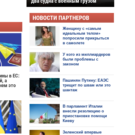
два судна с военным грузом
НОВОСТИ ПАРТНЕРОВ
Женщину с «самым
идеальным телом»
попросили прикрыться
в самолете
У кого из миллиардеров
были проблемы с
законом
ины в ЕС:
й, а
Пашинян Путину: ЕАЭС
чем это
трещит по швам или это
шантаж
В парламент Италии
внесли резолюцию о
приостановке помощи
Киеву
Зеленский впервые