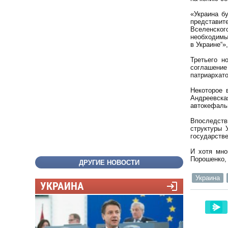
«Украина б
представит
Вселенског
необходим
в Украине“»
Третьего н
соглашение
патриархато
Некоторое 
Андреевска
автокефаль
Впоследств
структуры 
государстве
И хотя мно
Порошенко, 
ДРУГИЕ НОВОСТИ
Украина
УКРАИНА